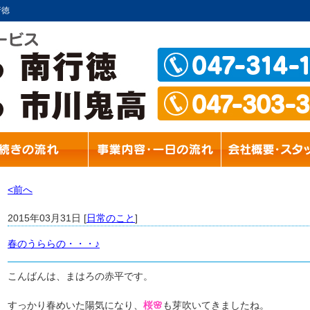
行徳
<前へ
2015年03月31日 [
日常のこと
]
春のうららの・・・♪
こんばんは、まはろの赤平です。
すっかり春めいた陽気になり、
桜🌸
も芽吹いてきましたね。