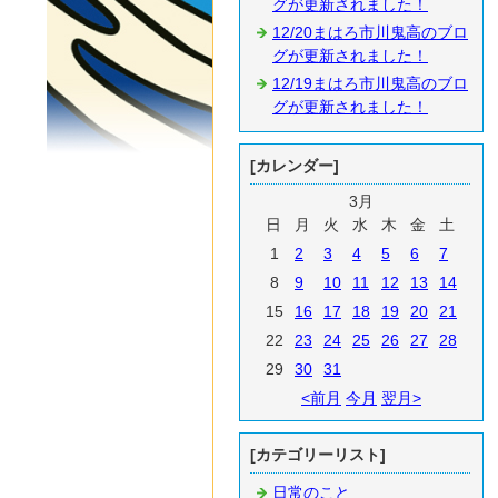
グが更新されました！
12/20まはろ市川鬼高のブロ
グが更新されました！
12/19まはろ市川鬼高のブロ
グが更新されました！
[カレンダー]
3月
日
月
火
水
木
金
土
1
2
3
4
5
6
7
8
9
10
11
12
13
14
15
16
17
18
19
20
21
22
23
24
25
26
27
28
29
30
31
<前月
今月
翌月>
[カテゴリーリスト]
日常のこと