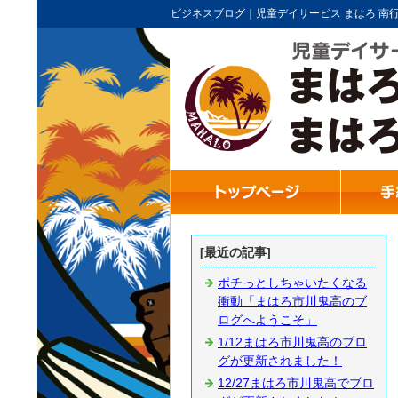
ビジネスブログ｜児童デイサービス まはろ 南
[最近の記事]
ポチっとしちゃいたくなる
衝動「まはろ市川鬼高のブ
ログへようこそ」
1/12まはろ市川鬼高のブロ
グが更新されました！
12/27まはろ市川鬼高でブロ