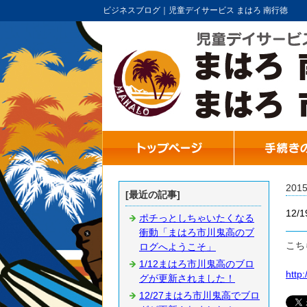
ビジネスブログ｜児童デイサービス まはろ 南行徳
201
[最近の記事]
12
ポチっとしちゃいたくなる
衝動「まはろ市川鬼高のブ
こち
ログへようこそ」
1/12まはろ市川鬼高のブロ
http
グが更新されました！
12/27まはろ市川鬼高でブロ