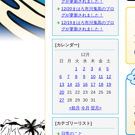
グが更新されました！
12/20まはろ市川鬼高のブロ
グが更新されました！
12/19まはろ市川鬼高のブロ
グが更新されました！
[カレンダー]
12月
日
月
火
水
木
金
土
1
2
3
4
5
6
7
8
9
10
11
12
13
14
15
16
17
18
19
20
21
22
23
24
25
26
27
28
29
30
31
<前月
今月
翌月>
[カテゴリーリスト]
日常のこと