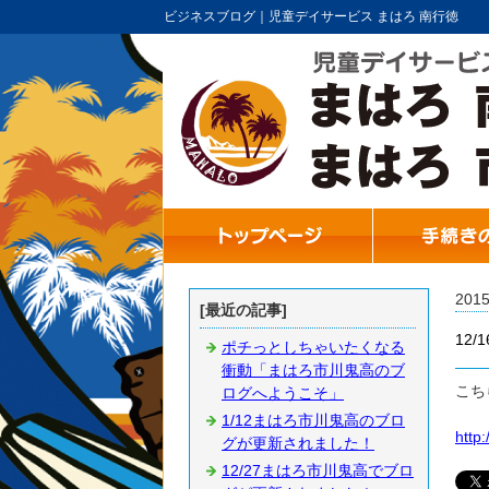
ビジネスブログ｜児童デイサービス まはろ 南行徳
201
[最近の記事]
12
ポチっとしちゃいたくなる
衝動「まはろ市川鬼高のブ
こち
ログへようこそ」
1/12まはろ市川鬼高のブロ
http
グが更新されました！
12/27まはろ市川鬼高でブロ