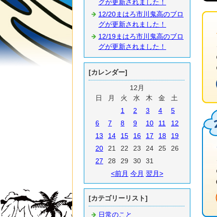
グが更新されました！
12/20まはろ市川鬼高のブロ
グが更新されました！
12/19まはろ市川鬼高のブロ
グが更新されました！
[カレンダー]
12月
日
月
火
水
木
金
土
1
2
3
4
5
6
7
8
9
10
11
12
13
14
15
16
17
18
19
20
21
22
23
24
25
26
27
28
29
30
31
<前月
今月
翌月>
[カテゴリーリスト]
日常のこと