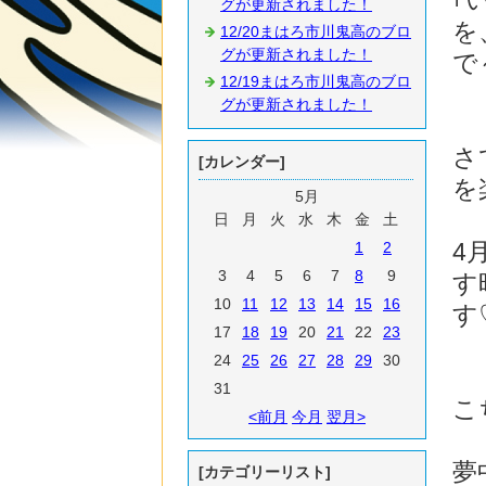
｢
グが更新されました！
を
12/20まはろ市川鬼高のブロ
グが更新されました！
で～
12/19まはろ市川鬼高のブロ
グが更新されました！
さ
[カレンダー]
を
5月
日
月
火
水
木
金
土
4
1
2
3
4
5
6
7
8
9
す
10
11
12
13
14
15
16
す
17
18
19
20
21
22
23
24
25
26
27
28
29
30
31
こ
<前月
今月
翌月>
夢
[カテゴリーリスト]