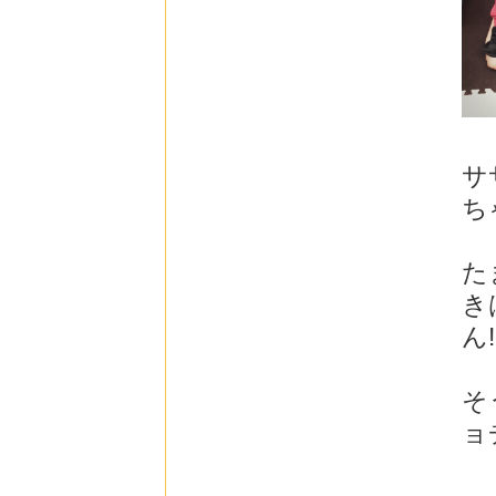
サ
ち
た
き
ん
そ
ョ