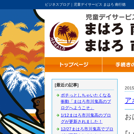
ビジネスブログ｜児童デイサービス まはろ 南行徳
[最近の記事]
201
ポチっとしちゃいたくなる
ア
衝動「まはろ市川鬼高のブ
ログへようこそ」
1/12まはろ市川鬼高のブロ
お
グが更新されました！
12/27まはろ市川鬼高でブロ