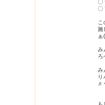
〇
〇
こ
施
ぁ(
み
ろ
み
り
♬
も