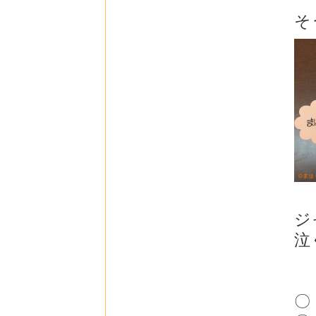
そ
ジ
泣
〇